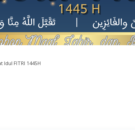
 Idul FITRI 1445H