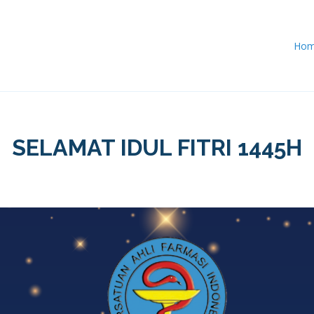
Ho
SELAMAT IDUL FITRI 1445H