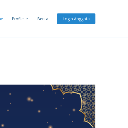
me
Profile
Berita
Login Anggota